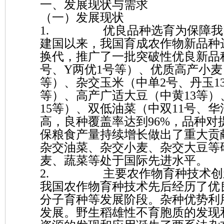
一、发展现状与需求
（一）发展现状
1. 优良品种选育为保障我国
建国以来，我国育成农作物新品种达
换代，推广了一批突破性优良新品种
号、Y两优1号等）、优质高产小麦（扬
等）、杂交玉米（中单2号、丹玉13、
等）、高产广适大豆（中黄13等）
15等）、双低油菜（中双11号、
高，良种覆盖率达到96%，品种对
保粮食产量持续增长做出了重大贡
杂交油菜、杂交小麦、杂交大豆等
麦、蔬菜等处于国际先进水平。
2. 主要农作物育种技术创
我国农作物育种技术先后经历了优
分子育种等发展阶段。杂种优势利
发展。野生稻雄性不育胞质的发现