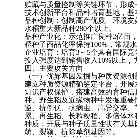
贮藏与质量控制等关键环节，形成
技术创新平台和品种培育基地，基
品种创制：创制高产优质、环境友
水稻重大新品种280个以上。
品种产业化：示范推广良种2亿亩，
稻种子商品化率保持100%，常规
企业培育：培育3～5个具有国际
投入强度达到销售收入10%以上，
四、主要攻关方向
（一）优异基因发掘与种质资源创
建立种质资源精确鉴定平台，开展
知识产权保护，搭建高效的育种信
种、野生稻及近缘物种中发掘重要
逆、抗倒伏、抗病虫、高异交率、
累、再生稻、长粒粳稻、多倍体水
种质；开展与种子质量性状有关基
萌、裂颖、抗除草剂基因等。