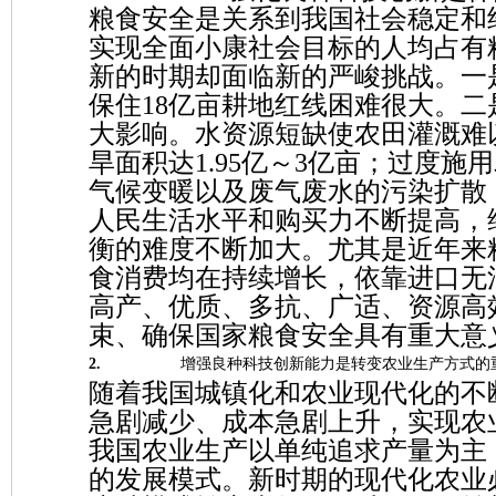
粮食安全是关系到我国社会稳定和经
实现全面小康社会目标的人均占有粮
新的时期却面临新的严峻挑战。一
保住18亿亩耕地红线困难很大。
大影响。水资源短缺使农田灌溉难以
旱面积达1.95亿～3亿亩；过度
气候变暖以及废气废水的污染扩散
人民生活水平和购买力不断提高，
衡的难度不断加大。尤其是近年来
食消费均在持续增长，依靠进口无
高产、优质、多抗、广适、资源高
束、确保国家粮食安全具有重大意
2.
增强良种科技创新能力是转变农业生产方式的
随着我国城镇化和农业现代化的不
急剧减少、成本急剧上升，实现农
我国农业生产以单纯追求产量为主
的发展模式。新时期的现代化农业