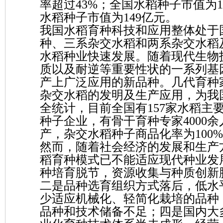
率超过43%；全国水稻种子市值为1
水稻种子市值为149亿元。
我国水稻育种科技和应用整体处于
种、三系杂交水稻和两系杂交水稻
水稻种业快速发展。随着现代生物
质以及耐逆等重要性状的一系列基
产上广泛应用的新品种。几代育种
杂交水稻的发明及生产应用，为我
全统计，目前全国有157家水稻主
种子企业，有骨干育种专家4000
产，杂交水稻种子商品化率为100%
然而，随着社会经济的发展和生产
稻育种模式已不能适应现代种业发
种培育脱节，资源收集与种质创新
二是品种选育组织方式落后，低水
少适应机械化、轻简化栽培的品种
品种和技术储备不足；四是国内大